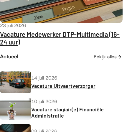
Gepubliceerd op
23 juli 2026
Vacature Medewerker DTP-Multimedia (16-
24 uur)
Actueel
Bekijk alles
Gepubliceerd op
14 juli 2026
Vacature Uitvaartverzorger
Gepubliceerd op
10 juli 2026
Vacature stagiair(e) Financiële
Administratie
Gepubliceerd op
08 juli 2026