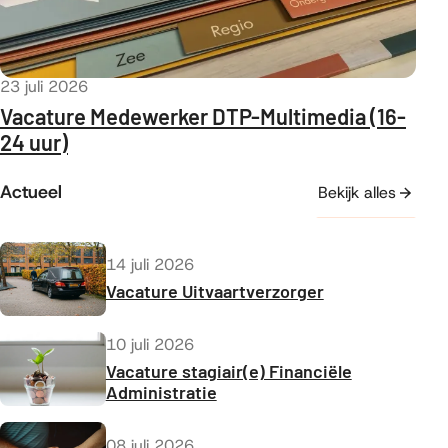
Gepubliceerd op
23 juli 2026
Vacature Medewerker DTP-Multimedia (16-
24 uur)
Actueel
Bekijk alles
Gepubliceerd op
14 juli 2026
Vacature Uitvaartverzorger
Gepubliceerd op
10 juli 2026
Vacature stagiair(e) Financiële
Administratie
Gepubliceerd op
08 juli 2026