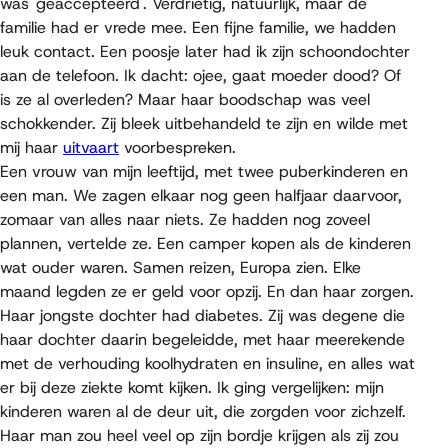
was 'geaccepteerd'. Verdrietig, natuurlijk, maar de
familie had er vrede mee. Een fijne familie, we hadden
leuk contact. Een poosje later had ik zijn schoondochter
aan de telefoon. Ik dacht: ojee, gaat moeder dood? Of
is ze al overleden? Maar haar boodschap was veel
schokkender. Zij bleek uitbehandeld te zijn en wilde met
mij haar
uitvaart
voorbespreken.
Een vrouw van mijn leeftijd, met twee puberkinderen en
een man. We zagen elkaar nog geen halfjaar daarvoor,
zomaar van alles naar niets. Ze hadden nog zoveel
plannen, vertelde ze. Een camper kopen als de kinderen
wat ouder waren. Samen reizen, Europa zien. Elke
maand legden ze er geld voor opzij. En dan haar zorgen.
Haar jongste dochter had diabetes. Zij was degene die
haar dochter daarin begeleidde, met haar meerekende
met de verhouding koolhydraten en insuline, en alles wat
er bij deze ziekte komt kijken. Ik ging vergelijken: mijn
kinderen waren al de deur uit, die zorgden voor zichzelf.
Haar man zou heel veel op zijn bordje krijgen als zij zou