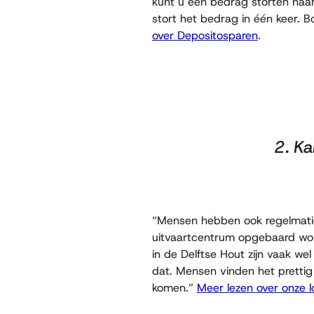
kunt u een bedrag storten naar
stort het bedrag in één keer. 
over Depositosparen
.
2. Ka
“Mensen hebben ook regelmatig 
uitvaartcentrum opgebaard word
in de Delftse Hout zijn vaak we
dat. Mensen vinden het prettig 
komen.”
Meer lezen over onze l