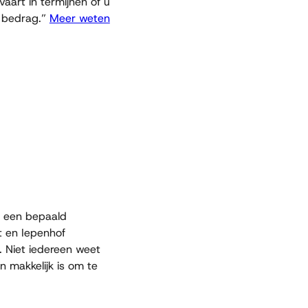
art in termijnen of u
e bedrag.”
Meer weten
n een bepaald
t en Iepenhof
. Niet iedereen weet
n makkelijk is om te