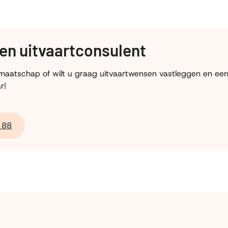
en uitvaartconsulent
idmaatschap of wilt u graag uitvaartwensen vastleggen en e
r!
 88