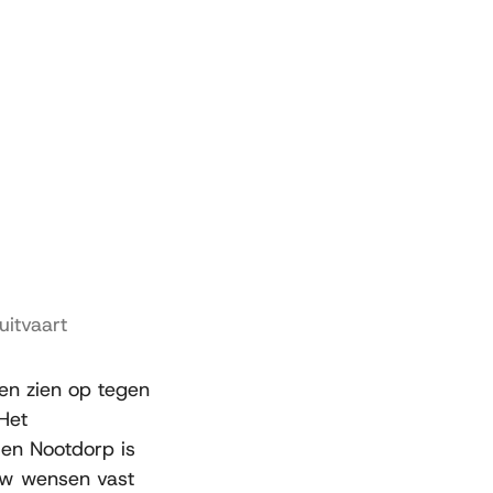
uitvaart
sen zien op tegen
Het
 en Nootdorp is
uw wensen vast