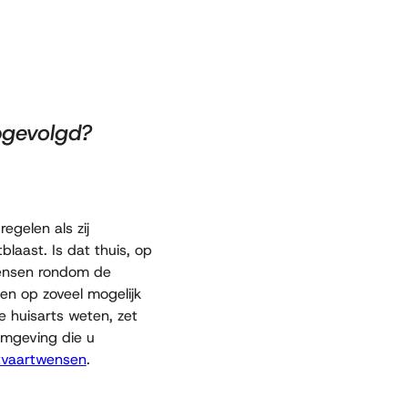
pgevolgd?
gelen als zij
blaast. Is dat thuis, op
wensen rondom de
sen op zoveel mogelijk
e huisarts weten, zet
omgeving die u
itvaartwensen
.